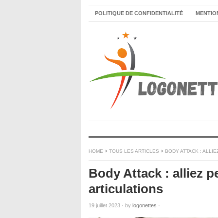
POLITIQUE DE CONFIDENTIALITÉ
MENTIO
HOME
TOUS LES ARTICLES
BODY ATTACK : ALLI
Body Attack : alliez 
articulations
19 juillet 2023
·
by
logonettes
·