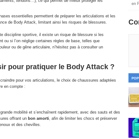
(ligaments, tendons…), ce qui permet de mieux protéger les
en 
ases essentielles permettent de préparer les articulations et les
Co
nce de Body Attack, limitant ainsi les risques de blessures.
 discipline sportive, il existe un risque de blessure si les
ou si l’on néglige certaines règles de base, telles que
uleur ou de gêne articulaire, n’hésitez pas à consulter un
ir pour pratiquer le Body Attack ?
POP
craindre pour vos articulations, le choix de chaussures adaptées
dre en compte :
rande mobilité et s’enchaînent rapidement, avec des sauts et des
ures offrant un
bon amorti
, afin de limiter les chocs et préserver
enoux et des chevilles.