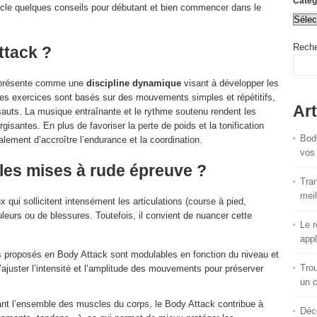
Catég
ticle quelques conseils pour débutant et bien commencer dans le
Reche
ttack ?
e présente comme une
discipline dynamique
visant à développer les
Les exercices sont basés sur des mouvements simples et répétitifs,
Art
 sauts. La musique entraînante et le rythme soutenu rendent les
gisantes. En plus de favoriser la perte de poids et la tonification
Body
lement d’accroître l’endurance et la coordination.
vos 
lles mises à rude épreuve ?
Tran
meil
 qui sollicitent intensément les articulations (course à pied,
uleurs ou de blessures. Toutefois, il convient de nuancer cette
Le r
appl
 proposés en Body Attack sont modulables en fonction du niveau et
Trou
’ajuster l’intensité et l’amplitude des mouvements pour préserver
un 
tant l’ensemble des muscles du corps, le Body Attack contribue à
Déco