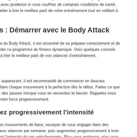
é avec prudence si vous souffrez de certaines conditions de santé.
er à tirer le meilleur parti de votre entraînement tout en veillant à
s : Démarrer avec le Body Attack
e du Body Attack, il est essentiel de se préparer correctement et de
rder ce programme de fitness dynamique. Voici quelques conseils
à tirer le meilleur parti de vos séances d’entraînement.
ck auparavant, il est recommandé de commencer en douceur.
faire chaque mouvement à la perfection dès le début. Faites ce que
z des pauses lorsque vous en ressentez le besoin. Rappelez-vous
 votre force progressivement.
ez progressivement l’intensité
c les mouvements de base, essayez de vous engager dans des
eux séances par semaine, puis augmentez progressivement à trois
 l’intensité de vos entraînements. Plus vous pratiquez, plus vous